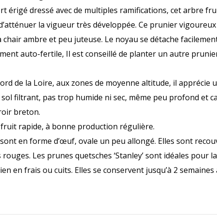
 érigé dressé avec de multiples ramifications, cet arbre fruit
 d’atténuer la vigueur très développée. Ce prunier vigoureux
la chair ambre et peu juteuse. Le noyau se détache facilement d
ement auto-fertile, Il est conseillé de planter un autre pruni
ord de la Loire, aux zones de moyenne altitude, il apprécie 
sol filtrant, pas trop humide ni sec, même peu profond et cal
roir breton.
 fruit rapide, à bonne production régulière.
sont en forme d’œuf, ovale un peu allongé. Elles sont recou
ts rouges. Les prunes quetsches ‘Stanley’ sont idéales pour 
n en frais ou cuits. Elles se conservent jusqu’à 2 semaines a
.