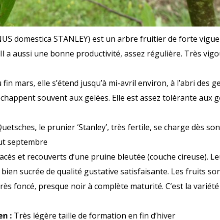
domestica STANLEY) est un arbre fruitier de forte vigueur
 Il a aussi une bonne productivité, assez régulière. Très vig
u fin mars, elle s’étend jusqu’à mi-avril environ, à l’abri de
échappent souvent aux gelées. Elle est assez tolérante aux g
etsches, le prunier ‘Stanley’, très fertile, se charge dès so
but septembre
lacés et recouverts d’une pruine bleutée (couche cireuse). L
bien sucrée de qualité gustative satisfaisante. Les fruits son
rès foncé, presque noir à complète maturité. C’est la variété 
en :
Très légère taille de formation en fin d’hiver