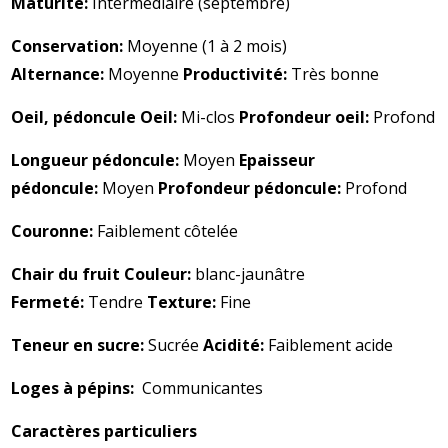
Maturité:
Intermédiaire (septembre)
Conservation:
Moyenne (1 à 2 mois)
Alternance:
Moyenne
Productivité:
Très bonne
Oeil, pédoncule Oeil:
Mi-clos
Profondeur oeil:
Profond
Longueur pédoncule:
Moyen
Epaisseur
pédoncule:
Moyen
Profondeur pédoncule:
Profond
Couronne:
Faiblement côtelée
Chair du fruit Couleur:
blanc-jaunâtre
Fermeté:
Tendre
Texture:
Fine
Teneur en sucre:
Sucrée
Acidité:
Faiblement acide
Loges à pépins:
Communicantes
Caractères particuliers