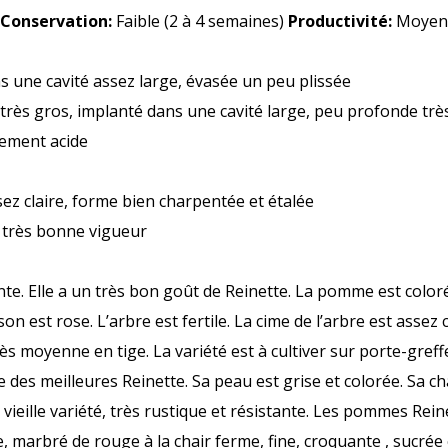
)
Conservation:
Faible (2 à 4 semaines)
Productivité:
Moyen
 une cavité assez large, évasée un peu plissée
rès gros, implanté dans une cavité large, peu profonde trè
ement acide
ez claire, forme bien charpentée et étalée
très bonne vigueur
nte. Elle a un très bon goût de Reinette. La pomme est colorée
on est rose. L’arbre est fertile. La cime de l’arbre est assez c
s moyenne en tige. La variété est à cultiver sur porte-greff
 des meilleures Reinette. Sa peau est grise et colorée. Sa ch
vieille variété, très rustique et résistante. Les pommes Rein
e, marbré de rouge à la chair ferme, fine, croquante , sucr