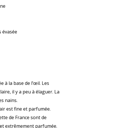
ne
s évasée
 à la base de l’œil. Les
laire, il y a peu à élaguer. La
es nains.
air est fine et parfumée.
ette de France sont de
ée et extrêmement parfumée.