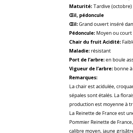
Maturité:
Tardive (octobre
Œil, pédoncule
Œil:
Grand ouvert inséré dans
Pédoncule:
Moyen ou court t
Chair du fruit Acidité:
Faibl
Maladie:
résistant
Port de l’arbre:
en boule ass
Vigueur de l’arbre:
bonne à 
Remarques:
La chair est acidulée, croqua
sépales sont étalés. La florais
production est moyenne à trè
La Reinette de France est une
Pommier Reinette de France, 
calibre moyen, jaune grisâtr